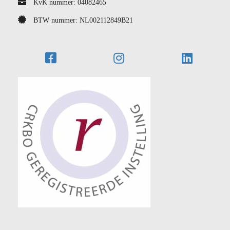
KvK nummer: 04082465
BTW nummer: NL002112849B21